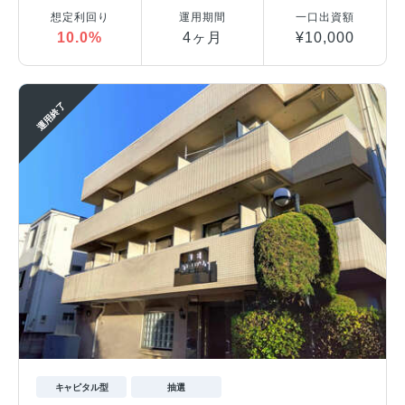
想定利回り
運用期間
一口出資額
10.0%
4ヶ月
¥10,000
運用終了
キャピタル型
抽選