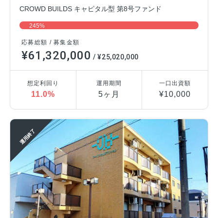
CROWD BUILDS キャピタル型 第8号ファンド
245%
応募総額 / 募集金額
¥61,320,000
/ ¥25,020,000
想定利回り
運用期間
一口出資額
11.0%
5ヶ月
¥10,000
運用終了