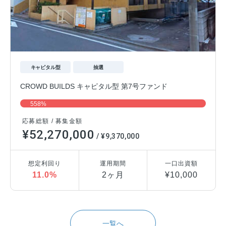
キャピタル型
抽選
CROWD BUILDS キャピタル型 第7号ファンド
558%
応募総額 / 募集金額
¥52,270,000
/ ¥9,370,000
想定利回り
運用期間
一口出資額
11.0%
2ヶ月
¥10,000
一覧へ