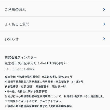
ご利用の流れ
よくあるご質問
お知らせ
株式会社フィンスター
東京都千代田区平河町 1-6-4 H1O平河町9F
Tel：
03-6161-0022
免許登録 宅地建物取引業免許 東京都知事(2)第99156号
小規模不動産特定共同事業第１号事業者（東京都知事（1）第5号）
代表取締役：忽那 清彦 / 業務管理者：田澁 真一郎
■その他、出資金に関する重要事項
当社が行う小規模不動産特定共同事業について、利用者が出資頂ける出資総額は以
下の制限がございますので、予めご了承下さい。
小規模不動産特定共同事業に関する出資総額の制限事項