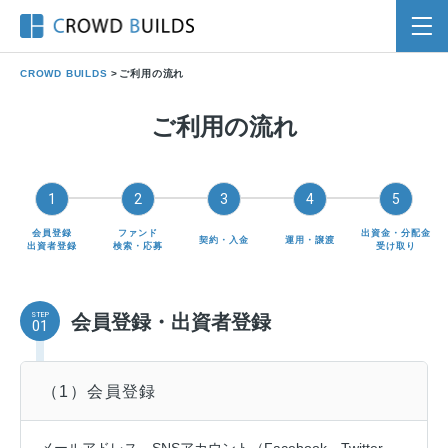
CROWD BUILDS
>
ご利用の流れ
ご利用の流れ
1
2
3
4
5
会員登録
ファンド
出資金・分配金
契約・入金
運用・譲渡
出資者登録
検索・応募
受け取り
STEP
会員登録・出資者登録
01
（1）会員登録